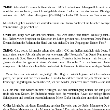
Ziel100:
Also die CD kommt hoffentlich noch 2005. Und während ich eigentlich zunächst ver
wird das jetzt so laufen, dass ich maßgeblich eigene Tracks und Remixe feature. Die ei
während der DJ-Mix dann alle eigenen (Ziel100-)Tracks der CD plus ein paar Tracks von an
Musikalisch geht’s natürlich im weitesten Sinne um Electro. Vielleicht ein bisschen weni
von meinen Gigs gewohnt ist!
Grille:
Das klingt nach wirklich viel Ziel100, das wird Deine Fans freuen. Du bist ja auc
bist. Neben vielen Projekten die Du schon ins Leben gerufen hast, bekommen Deine Fans auc
Deinen Sachen die Fäden in der Hand und wie siehst Du den Umgang mit Deinen Fans?
Ziel100:
Ganz recht: Ich mache schon alles selbst! OK, mir helfen natürlich viele Leu
macht einen super Job, ich habe so was wie einen „Hof-Fotografen“ in Daniel Kummer gef
recht eng mit Good Groove Booking zusammen. Trotzdem laufen bei mir – als Person – all
„Wenn du einen Job gemacht haben möchtest – mach ihn selbst!“. Ich verlasse mich äußers
akzeptieren. Da fahre ich schon lieber mal selbst die Karre an die Wand oder schleppe Geträ
Meine Fans sind mir wiederum „heilig“. Die pflege ich wirklich gerne und ich verschenk
jedem, der gerne mit mir reden möchte. Und der Newsletter macht mir jede Woche mehr 
kribbelige Fingerkuppen, wenn ich weiß, ich darf wieder „meinen“ Leuten mailen – sind mi
DJs, die ihre Fans wiederum nicht würdigen, die den Hintereingang nutzen und aus gleic
finde ich zum Kotzen. Im Endeffekt macht doch der verstrahlte Raver, die zickige Hou
Schallplatten und bezahlen letztendlich meine Miete! Dafür bin ich allen unendlich dankbar!
Grille:
Ich glaube mit dieser Einstellung sprichst Du vielen aus der Seele. Man merkt Du 
denn Deiner Meinung nach im Moment der Szene ? Das wir in den letzten Jahren eine mass