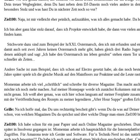
Dein treuer Wegbegleiter, denn Du hast neben dem DJ-Dasein noch vieles andere in d
besonders Stolz und was hast Du in nächster Zeit noch so vor?
Ziel100:
Naja, ist mir vielleicht eher peinlich, aufzuzählen, was ich alles gemacht habe. Da
Ich bin aber ganz klar stolz darauf, dass ich Projekte entwickelt habe, die dann von vielen
finden kann.
Stichworte dazu sind zum Beispiel der hrXXL Ostermarsch, den ich mit erfunden und en
damit auch seit zwei Jahren keinen Ostermarsch mehr gibt, haben gleich drei Radio Ju
denen anklopft und sagt „Ich habe den Ostermarsch ins leben gerufen“ stehen einen Tor 
schneller als Zeiten...
Andere Sache ist zum Beispiel, dass ich schon auf Electro gesetzt habe, als das noch bes
Jahre später spiele ich die gleiche Musik auf den Mainfloors zur Peaktime und die Leute ra
Momentan arbeite ich viel „schriftlich“ und schreibe für diverse Magazine. Das macht auc
möchte ich noch mehr machen. Auf meiner Homepage werde ich zunächst Kolumnen mit mein
nicht genau. Ich weiß aber genau, was sich hier schon langsam auf meiner Festplatte zusamme
mit der Veröffentlichung des Rezepts zu meiner legendären „After Hour Suppe“ großen Erfo
Grille:
Na ich hoffe mal, das Du uns rechtzeitig bescheit gibt’s wenn Du da was auf Deiner H
schon, von welchen Magazinen Du da sprichst und über welche Dinge man einen Ziel100 bishe
Ziel100:
Ich habe schon für ein paar Papier und auch Online Magazine geschrieben. Du
später in Insolvenz gegangen ist. Momentan arbeite ich hauptsächlich für die Internetpla
Zugriffen. Für Amazona teste ich Geräte und Software. Für’n Technik-Nerd ist das natür
auch noch bewerten!!! Da habe ich auch ganz aktuell einen Workshop geschrieben über „Cre