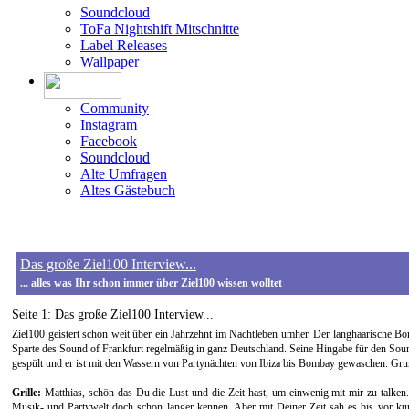
Soundcloud
ToFa Nightshift Mitschnitte
Label Releases
Wallpaper
Community
Instagram
Facebook
Soundcloud
Alte Umfragen
Altes Gästebuch
Das große Ziel100 Interview...
... alles was Ihr schon immer über Ziel100 wissen wolltet
Seite 1
: Das große Ziel100 Interview...
Ziel100 geistert schon weit über ein Jahrzehnt im Nachtleben umher. Der langhaarische Bomb
Sparte des Sound of Frankfurt regelmäßig in ganz Deutschland. Seine Hingabe für den Soun
gespült und er ist mit den Wassern von Partynächten von Ibiza bis Bombay gewaschen. Grun
Grille:
Matthias, schön das Du die Lust und die Zeit hast, um einwenig mit mir zu talken.
Musik- und Partywelt doch schon länger kennen. Aber mit Deiner Zeit sah es bis vor ku