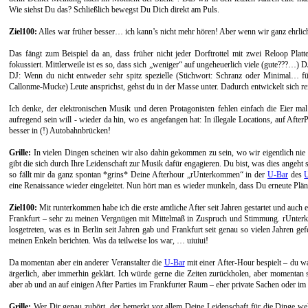
Wie siehst Du das? Schließlich bewegst Du Dich direkt am Puls.
Ziel100:
Alles war früher besser… ich kann’s nicht mehr hören! Aber wenn wir ganz ehrlich s
Das fängt zum Beispiel da an, dass früher nicht jeder Dorftrottel mit zwei Reloop Platt
fokussiert. Mittlerweile ist es so, dass sich „weniger“ auf ungeheuerlich viele (gute???…) DJ
DJ: Wenn du nicht entweder sehr spitz spezielle (Stichwort: Schranz oder Minimal… für 
Callonme-Mucke) Leute ansprichst, gehst du in der Masse unter. Dadurch entwickelt sich rein
Ich denke, der elektronischen Musik und deren Protagonisten fehlen einfach die Eier m
aufregend sein will - wieder da hin, wo es angefangen hat: In illegale Locations, auf A
besser in (!) Autobahnbrücken!
Grille:
In vielen Dingen scheinen wir also dahin gekommen zu sein, wo wir eigentlich nie 
gibt die sich durch Ihre Leidenschaft zur Musik dafür engagieren. Du bist, was dies angeh
so fällt mir da ganz spontan *grins* Deine Afterhour „rUnterkommen“ in der
U-Bar
des
eine Renaissance wieder eingeleitet. Nun hört man es wieder munkeln, dass Du erneute Pläne
Ziel100:
Mit runterkommen habe ich die erste amtliche After seit Jahren gestartet und auch e
Frankfurt – sehr zu meinen Vergnügen mit Mittelmaß in Zuspruch und Stimmung. rUnterk
losgetreten, was es in Berlin seit Jahren gab und Frankfurt seit genau so vielen Jahren gef
meinen Enkeln berichten. Was da teilweise los war, … uiuiui!
Da momentan aber ein anderer Veranstalter die
U-Bar
mit einer After-Hour bespielt – du w
ärgerlich, aber immerhin geklärt. Ich würde gerne die Zeiten zurückholen, aber momentan s
aber ab und an auf einigen After Parties im Frankfurter Raum – eher private Sachen oder 
Grille:
Wer Dir genau zuhört, der bemerkt vor allem Deine Leidenschaft für die Dinge wel