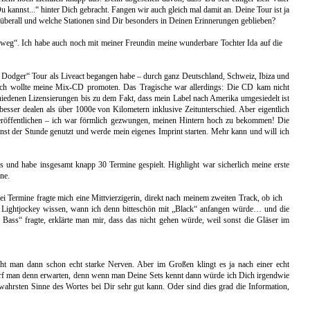
u kannst...“ hinter Dich gebracht. Fangen wir auch gleich mal damit an. Deine Tour ist ja
erall und welche Stationen sind Dir besonders in Deinen Erinnerungen geblieben?
 weg“. Ich habe auch noch mit meiner Freundin meine wunderbare Tochter Ida auf die
z Dodger“ Tour als Liveact begangen habe – durch ganz Deutschland, Schweiz, Ibiza und
 ich wollte meine Mix-CD promoten. Das Tragische war allerdings: Die CD kam nicht
hiedenen Lizensierungen bis zu dem Fakt, dass mein Label nach Amerika umgesiedelt ist
ser dealen als über 1000e von Kilometern inklusive Zeitunterschied. Aber eigentlich
u veröffentlichen – ich war förmlich gezwungen, meinen Hintern hoch zu bekommen! Die
nst der Stunde genutzt und werde mein eigenes Imprint starten. Mehr kann und will ich
und habe insgesamt knapp 30 Termine gespielt. Highlight war sicherlich meine erste
ne.
ei Termine fragte mich eine Mittvierzigerin, direkt nach meinem zweiten Track, ob ich
r Lightjockey wissen, wann ich denn bitteschön mit „Black“ anfangen würde… und die
Bass“ fragte, erklärte man mir, dass das nicht gehen würde, weil sonst die Gläser im
ht man dann schon echt starke Nerven. Aber im Großen klingt es ja nach einer echt
darf man denn erwarten, denn wenn man Deine Sets kennt dann würde ich Dich irgendwie
wahrsten Sinne des Wortes bei Dir sehr gut kann. Oder sind dies grad die Information,