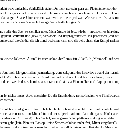
nicht verwunderlich. Schließlich stehst Du nicht nur sehr gern am Plattenteller, sonder
en CD einiges von Dir geben wird. Ich erinnere mich auch noch an den Track auf Deiner
amaligen Space Place erleben, was wirklich sehr geil war. Wie sieht es also aus mit
ativer im Studio? Vielleicht baldige Veröffentlichungen???
 stelle das über so ziemlich alles. Mein Studio ist jetzt wieder – nachdem es jahrelang
geplant, verkauft und gekauft, verkabelt und umprogrammiert. Ich produziere jetzt auf
uziert auf die Geräte, die ich blind bedienen kann und die seit Jahren den Rumpf meines
ane eigene Releases. Aktuell ist auch schon der Remix für Juke B.´s „Monopol“ auf dem
e Tour nach Livigno/Italien (Anmerkung: zum Zeitpunkt des Interviews stand der Termin
ndet. Wir fahren nachts mit den Ski-Doos auf den Gipfel und feiern so lange, bis der Lift
und ich werde das schamlos ausnutzen und sie via Plattenteller und Laptop non-stop
nn ist nichts neues. Aber wie siehst Du die Entwicklung mit so Sachen wie Final Scracht
am sterben?
lationstool genutzt. Ganz ehrlich? Technisch ist das verblüffend und ziemlich cool.
 & hochfahren muss, am Mixer hin und her stöpseln soll und dann die ganze Nacht auch
 über die DJ-Theke!). Den Vorteil, seine ganze Schallplattensammlung aber dabei zu
lieren geht (kein Platz für Laptop, keine Stromsteckdose mehr frei, Mixer eingebaut?) –
Alle pros und contras kann man bei meinen wirklich intensiven Test des D-Vinyls auf