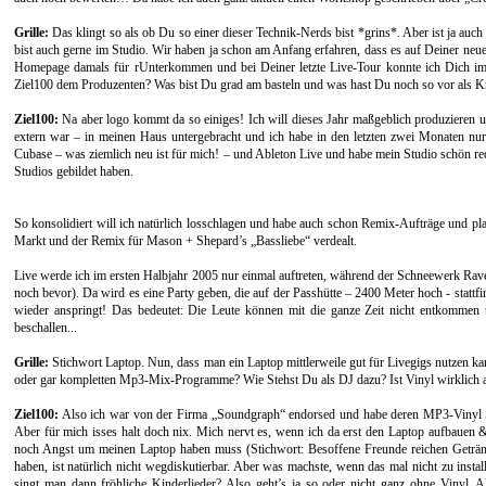
Grille:
Das klingt so als ob Du so einer dieser Technik-Nerds bist *grins*. Aber ist ja auch 
bist auch gerne im Studio. Wir haben ja schon am Anfang erfahren, dass es auf Deiner neu
Homepage damals für rUnterkommen und bei Deiner letzte Live-Tour konnte ich Dich im d
Ziel100 dem Produzenten? Was bist Du grad am basteln und was hast Du noch so vor als Kre
Ziel100:
Na aber logo kommt da so einiges! Ich will dieses Jahr maßgeblich produzieren und
extern war – in meinen Haus untergebracht und ich habe in den letzten zwei Monaten nur 
Cubase – was ziemlich neu ist für mich! – und Ableton Live und habe mein Studio schön red
Studios gebildet haben.
So konsolidiert will ich natürlich losschlagen und habe auch schon Remix-Aufträge und pl
Markt und der Remix für Mason + Shepard’s „Bassliebe“ verdealt.
Live werde ich im ersten Halbjahr 2005 nur einmal auftreten, während der Schneewerk Rav
noch bevor). Da wird es eine Party geben, die auf der Passhütte – 2400 Meter hoch - stattfi
wieder anspringt! Das bedeutet: Die Leute können mit die ganze Zeit nicht entkommen 
beschallen...
Grille:
Stichwort Laptop. Nun, dass man ein Laptop mittlerweile gut für Livegigs nutzen ka
oder gar kompletten Mp3-Mix-Programme? Wie Stehst Du als DJ dazu? Ist Vinyl wirklich 
Ziel100:
Also ich war von der Firma „Soundgraph“ endorsed und habe deren MP3-Vinyl Simu
Aber für mich isses halt doch nix. Mich nervt es, wenn ich da erst den Laptop aufbauen
noch Angst um meinen Laptop haben muss (Stichwort: Besoffene Freunde reichen Getränke
haben, ist natürlich nicht wegdiskutierbar. Aber was machste, wenn das mal nicht zu instal
singt man dann fröhliche Kinderlieder? Also geht’s ja so oder nicht ganz ohne Vinyl. 