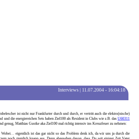
Interviews
| 11.07.2004 - 16:04:18
elescher ist nicht nur Frankfurter durch und durch, er vertritt auch die elektro(nische)
d und die energiereichen Sets haben Ziel100 als Resident in Clubs wie z.B. das
U60311
d genug, Matthias Gustke aka Ziel100 mal richtig intensiv ins Kreuzfeuer zu nehmen:
 Wobei… eigentlich ist das gar nicht so das Problem denk ich, da wir uns ja durch die
rzem noch ziemlich knapp aus. Denn abgesehen davon, dass Du seit einiger Zeit Vater