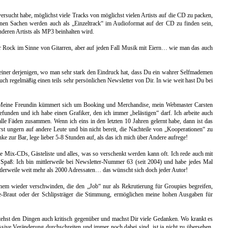
sucht habe, möglichst viele Tracks von möglichst vielen Artists auf die CD zu packen,
genen Sachen werden auch als „Einzeltrack“ im Audioformat auf der CD zu finden sein,
deren Artists als MP3 beinhalten wird.
ger Rock im Sinne von Gitarren, aber auf jeden Fall Musik mit Eiern… wie man das auch
h einer derjenigen, wo man sehr stark den Eindruck hat, dass Du ein wahrer Selfmademen
h regelmäßig einen teils sehr persönlichen Newsletter von Dir. In wie weit hast Du bei
te: Meine Freundin kümmert sich um Booking und Merchandise, mein Webmaster Carsten
unden und ich habe einen Grafiker, den ich immer „belästigen“ darf. Ich arbeite auch
e Fäden zusammen. Wenn ich eins in den letzten 10 Jahren gelernt habe, dann ist das
t ungern auf andere Leute und bin nicht bereit, die Nachteile von „Kooperationen“ zu
nke zur Bar, lege lieber 5-8 Stunden auf, als das ich mich über Andere aufrege!
e Mix-CDs, Gästeliste und alles, was so verschenkt werden kann oft. Ich rede auch mit
Spaß: Ich bin mittlerweile bei Newsletter-Nummer 63 (seit 2004) und habe jedes Mal
ttlerweile weit mehr als 2000 Adressaten… das wünscht sich doch jeder Autor!
hem wieder verschwinden, die den „Job“ nur als Rekrutierung für Groupies begreifen,
se-Braut oder der Schlipsträger die Stimmung, ermöglichen meine hohen Ausgaben für
stehst den Dingen auch kritisch gegenüber und machst Dir viele Gedanken. Wo krankt es
ive Veränderung durchschreiten und immer noch dabei sind, ist ja nicht zu übersehen.