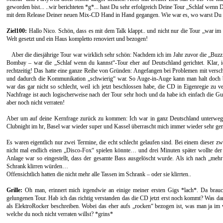
geworden bist... ..wir berichteten *g*... hast Du sehr erfolgreich Deine Tour „Schlaf wenn D
mit dem Release Deiner neuen Mix-CD Hand in Hand gegangen. Wie war es, wo warst Du üb
Ziel100:
Hallo Nico. Schön, dass es mit dem Talk klappt.. und nicht nur die Tour „war im
Welt gesetzt und ein Haus kompletto renoviert und bezogen!
Aber die diesjährige Tour war wirklich sehr schön: Nachdem ich im Jahr zuvor die „Buz
Bombay – war die „Schlaf wenn du kannst“-Tour eher auf Deutschland gerichtet. Klar,
rechtzeitig! Das hatte eine ganze Reihe von Gründen: Angefangen bei Problemen mit versc
und dadurch die Kommunikation „schwierig“ war. So Auge-in-Auge kann man halt doch bes
war das gar nicht so schlecht, weil ich jetzt beschlossen habe, die CD in Eigenregie z
Nachfrage ist auch logischerweise nach der Tour sehr hoch und da habe ich einfach die Gu
aber noch nicht verraten!
Aber um auf deine Kernfrage zurück zu kommen: Ich war in ganz Deutschland unterwegs 
Clubnight im hr, Basel war wieder super und Kassel überrascht mich immer wieder sehr ger
Es waren eigentlich nur zwei Termine, die echt schlecht gelaufen sind. Bei einem dieser zw
nicht mal endlich einen „Disco-Fox“ spielen könnte… und drei Minuten später wollte de
Anlage war so eingestellt, dass der gesamte Bass ausgelöscht wurde. Als ich nach „mehr 
Schrank klirren würden…
Offensichtlich hatten die nicht mehr alle Tassen im Schrank – oder sie klirrten..
Grille:
Oh man, erinnert mich irgendwie an einige meiner ersten Gigs *lach*. Da brauc
gelungenen Tour. Hab ich das richtig verstanden das die CD jetzt erst noch kommt? Was 
als ElektroRocker beschreiben. Wobei das eher aufs „rocken“ bezogen ist, was man ja im 
welche du noch nicht verraten willst? *grins*