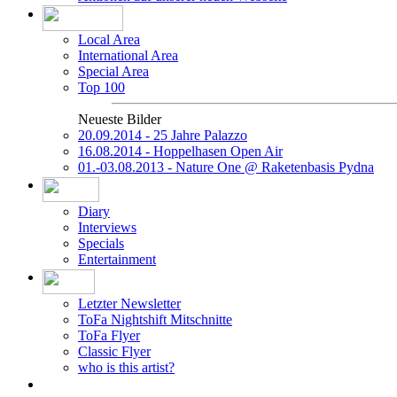
Local Area
International Area
Special Area
Top 100
Neueste Bilder
20.09.2014 - 25 Jahre Palazzo
16.08.2014 - Hoppelhasen Open Air
01.-03.08.2013 - Nature One @ Raketenbasis Pydna
Diary
Interviews
Specials
Entertainment
Letzter Newsletter
ToFa Nightshift Mitschnitte
ToFa Flyer
Classic Flyer
who is this artist?