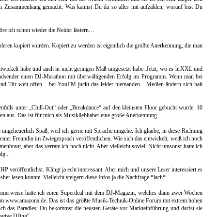
em Zusammenhang gemacht. Was kannst Du da so alles mit aufzählen, worauf bist Du
 höre ich schon wieder die Neider lästern…
 anderen kopiert wurden. Kopiert zu werden ist eigentlich die größte Anerkennung, die man
twickelt habe und auch in nicht geringen Maß umgesetzt habe. Jetzt, wo es hrXXL und
gendsender einen DJ-Marathon mit überwältigenden Erfolg im Programm. Wenn man bei
und Tür weit offen – bei YouFM juckt das leider niemanden... Medien ändern sich halt
tenfalls unter „Chill-Out“ oder „Breakdance“ auf den kleinsten Floor gebucht wurde. 10
sten aus. Das ist für mich als Musikliebhaber eine große Anerkennung.
h ungeheuerlich Spaß, weil ich gerne mit Sprache umgehe. Ich glaube, in diese Richtung
er Freundin im Zwiegespräch veröffentlichen. Wie sich das entwickelt, weiß ich noch
nbraut, aber das verrate ich noch nicht. Aber vielleicht soviel: Nicht umsonst hatte ich
lg...
P veröffentlichst. Klingt ja echt interessant. Aber mich und unsere Leser interessiert es
r lesen konnte. Vielleicht steigern diese Infos ja die Nachfrage *lach*.
mmerweise hatte ich einen Superdeal mit dem DJ-Magazin, welches dann zwei Wochen
ttform www.amazona.de. Das ist das größte Musik-Technik-Online Forum mit extrem hohen
lich das Paradies: Du bekommst die neusten Geräte vor Markteinführung und darfst sie
ative DJing“.