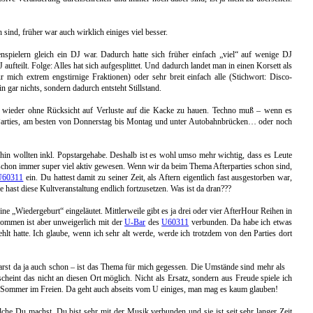
ind, früher war auch wirklich einiges viel besser.
enspielern gleich ein DJ war. Dadurch hatte sich früher einfach „viel“ auf wenige DJ
 aufteilt. Folge: Alles hat sich aufgesplittet. Und dadurch landet man in einen Korsett als
mich extrem engstirnige Fraktionen) oder sehr breit einfach alle (Stichwort: Disco-
 gar nichts, sondern dadurch entsteht Stillstand.
al wieder ohne Rücksicht auf Verluste auf die Kacke zu hauen. Techno muß – wenn es
fterParties, am besten von Donnerstag bis Montag und unter Autobahnbrücken… oder noch
hin wollten inkl. Popstargehabe. Deshalb ist es wohl umso mehr wichtig, dass es Leute
t schon immer super viel aktiv gewesen. Wenn wir da beim Thema Afterparties schon sind,
U60311
ein. Du hattest damit zu seiner Zeit, als Aftern eigentlich fast ausgestorben war,
 hast diese Kultveranstaltung endlich fortzusetzen. Was ist da dran???
ine „Wiedergeburt“ eingeläutet. Mittlerweile gibt es ja drei oder vier AfterHour Reihen in
ommen ist aber unweigerlich mit der
U-Bar
des
U60311
verbunden. Da habe ich etwas
ehlt hatte. Ich glaube, wenn ich sehr alt werde, werde ich trotzdem von den Parties dort
arst da ja auch schon – ist das Thema für mich gegessen. Die Umstände sind mehr als
cheint das nicht an diesen Ort möglich. Nicht als Ersatz, sondern aus Freude spiele ich
im Sommer im Freien. Da geht auch abseits vom U einiges, man mag es kaum glauben!
che Du machst. Du bist sehr mit der Musik verbunden und sie ist seit sehr langer Zeit