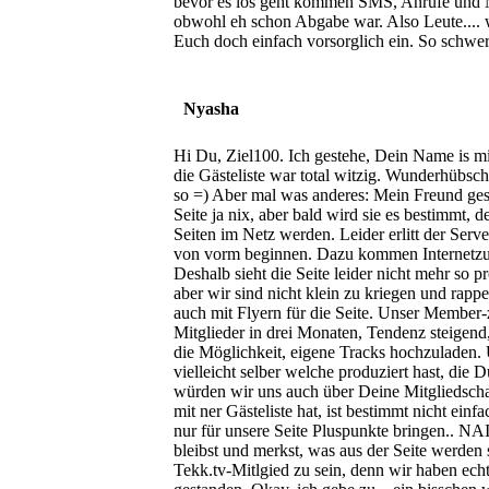
bevor es los geht kommen SMS, Anrufe und 
obwohl eh schon Abgabe war. Also Leute.... w
Euch doch einfach vorsorglich ein. So schwer i
Nyasha
Hi Du, Ziel100. Ich gestehe, Dein Name is 
die Gästeliste war total witzig. Wunderhübsc
so =) Aber mal was anderes: Mein Freund gest
Seite ja nix, aber bald wird sie es bestimmt, 
Seiten im Netz werden. Leider erlitt der Serv
von vorm beginnen. Dazu kommen Internetzug
Deshalb sieht die Seite leider nicht mehr so pr
aber wir sind nicht klein zu kriegen und rap
auch mit Flyern für die Seite. Unser Member-
Mitglieder in drei Monaten, Tendenz steigend, 
die Möglichkeit, eigene Tracks hochzuladen. 
vielleicht selber welche produziert hast, die D
würden wir uns auch über Deine Mitgliedschaft
mit ner Gästeliste hat, ist bestimmt nicht ein
nur für unsere Seite Pluspunkte bringen.. N
bleibst und merkst, was aus der Seite werden 
Tekk.tv-Mitlgied zu sein, denn wir haben ech