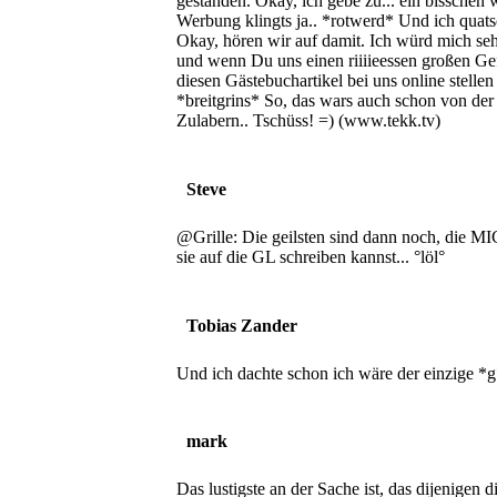
gestanden. Okay, ich gebe zu... ein bisschen 
Werbung klingts ja.. *rotwerd* Und ich quats
Okay, hören wir auf damit. Ich würd mich seh
und wenn Du uns einen riiiieessen großen Gef
diesen Gästebuchartikel bei uns online stell
*breitgrins* So, das wars auch schon von der 
Zulabern.. Tschüss! =) (www.tekk.tv)
Steve
@Grille: Die geilsten sind dann noch, die M
sie auf die GL schreiben kannst... °löl°
Tobias Zander
Und ich dachte schon ich wäre der einzige *g
mark
Das lustigste an der Sache ist, das dijenigen 