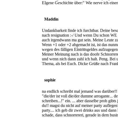
EIgene Geschichte über:" Wie nerve ich einen
Maddin
Undankbarkeit finde ich furchtbar. Deine besc
nach resignation :-/ Und wenn Du schon WE 
auch irgendwann ma gut sein. Meine Leute zahl
Wenn +1 oder +2 abgemacht ist, ist das nunmal
wegen des fälligen Eíntrittsgeldes aufzugegen.
Meiner Meinung nach is das doofe Schnorrerei
und wenn nich dann zahl ich halt. Peng. Bei un
Thema, als bei Euch. Dicke Grüße nach Frank
sophie
na endlich schreibt mal jemand was darüber!
"die/der ist voll die/der dumme arrogante... d
schreiben...!" ein. ... aber dasselbe prob gibt
du!! magst du nicht auf meiner party auflege
party.... ich geb dir zwei drinks aus und dann 
schade, dass schnorrereri, gerade in dem busi