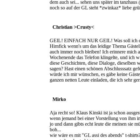
dem auch sei... sehen uns später im tanzhaus 
noch so auf der GL steht *zwinkaz* liebe gr
Christian >Crusty<
GEIL! EINFACH NUR GEIL! Was soll ich daz
Hirnfick wenn's um das leidige Thema Gästel
auch immer noch bleiben! Ich erinnere mich 
Wochenende das Telefon klingelte, und ich wa
diese Geschichten, diese Dialoge, dieselben 
sagen? Hast einen schönen Abschlusssatz gefu
würde ich mir wünschen, es gäbe keine Gästel
ganzen netten Leute einladen, die ich sehr ge
Mirko
Aja recht so! Klaus Kinski ist ja schon ausge
wenn jemand bei einer Vorstellung von ihm im
jo und dann gibts echt leute die meinen sie m
boh...
wie wäre es mit "GL assi des abends" t-shirts