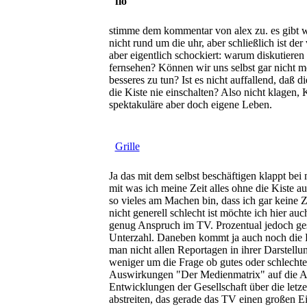
flo
stimme dem kommentar von alex zu. es gibt wi
nicht rund um die uhr, aber schließlich ist de
aber eigentlich schockiert: warum diskutieren 
fernsehen? Können wir uns selbst gar nicht m
besseres zu tun? Ist es nicht auffallend, daß 
die Kiste nie einschalten? Also nicht klagen, K
spektakuläre aber doch eigene Leben.
Grille
Ja das mit dem selbst beschäftigen klappt bei 
mit was ich meine Zeit alles ohne die Kiste aus
so vieles am Machen bin, dass ich gar keine Z
nicht generell schlecht ist möchte ich hier auc
genug Anspruch im TV. Prozentual jedoch geseh
Unterzahl. Daneben kommt ja auch noch die P
man nicht allen Reportagen in ihrer Darstell
weniger um die Frage ob gutes oder schlechte
Auswirkungen "Der Medienmatrix" auf die A
Entwicklungen der Gesellschaft über die letze
abstreiten, das gerade das TV einen großen Ein