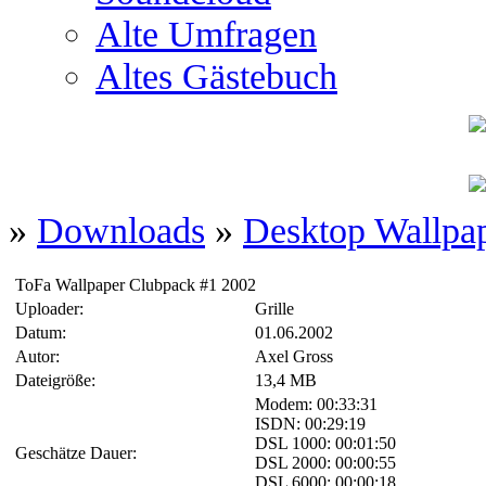
Alte Umfragen
Altes Gästebuch
»
Downloads
»
Desktop Wallpa
ToFa Wallpaper Clubpack #1 2002
Uploader:
Grille
Datum:
01.06.2002
Autor:
Axel Gross
Dateigröße:
13,4 MB
Modem: 00:33:31
ISDN: 00:29:19
DSL 1000: 00:01:50
Geschätze Dauer:
DSL 2000: 00:00:55
DSL 6000: 00:00:18