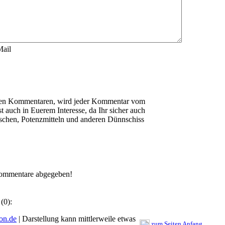
Mail
en Kommentaren, wird jeder Kommentar vom
t auch in Euerem Interesse, da Ihr sicher auch
schen, Potenzmitteln und anderen Dünnschiss
ommentare abgegeben!
 (0):
on.de
| Darstellung kann mittlerweile etwas
zum Seiten Anfang