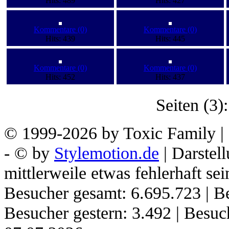
Hits: 489
Hits: 427
Kommentare (0)
Kommentare (0)
Hits: 439
Hits: 445
Kommentare (0)
Kommentare (0)
Hits: 452
Hits: 437
Seiten (3)
© 1999-2026 by Toxic Family | 
- © by
Stylemotion.de
| Darstel
mittlerweile etwas fehlerhaft sei
Besucher gesamt: 6.695.723 | Be
Besucher gestern: 3.492 | Besu