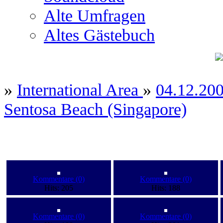
Alte Umfragen
Altes Gästebuch
»
International Area
»
04.12.200
Sentosa Beach (Singapore)
Kommentare (0)
Kommentare (0)
Hits: 205
Hits: 188
Kommentare (0)
Kommentare (0)