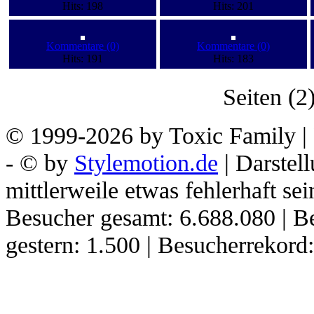
Hits: 198
Hits: 201
Kommentare (0)
Kommentare (0)
Hits: 191
Hits: 183
Seiten (2
© 1999-2026 by Toxic Family | 
- © by
Stylemotion.de
| Darstel
mittlerweile etwas fehlerhaft sei
Besucher gesamt: 6.688.080 | B
gestern: 1.500 | Besucherrekor