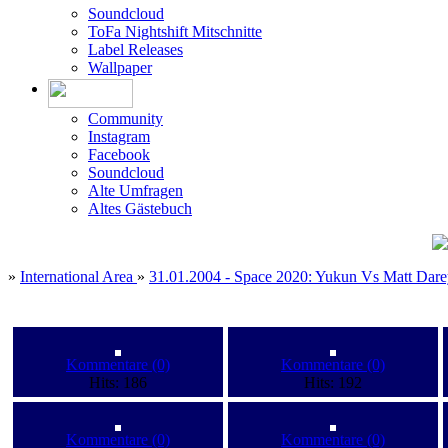
Soundcloud
ToFa Nightshift Mitschnitte
Label Releases
Wallpaper
Community
Instagram
Facebook
Soundcloud
Alte Umfragen
Altes Gästebuch
»
International Area
»
31.01.2004 - Space 2020: Yukun Vs Matt Dare
Kommentare (0)
Kommentare (0)
Hits: 186
Hits: 192
Kommentare (0)
Kommentare (0)