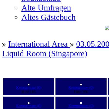
Alte Umfragen
Altes Gästebuch
»
International Area
»
03.05.20
Liquid Room (Singapore)
Kommentare (0)
Kommentare (0)
Hits: 185
Hits: 200
Kommentare (0)
Kommentare (0)