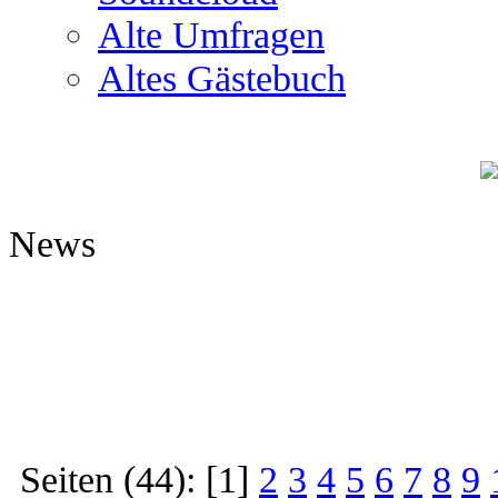
Alte Umfragen
Altes Gästebuch
News
Seiten (44): [1]
2
3
4
5
6
7
8
9