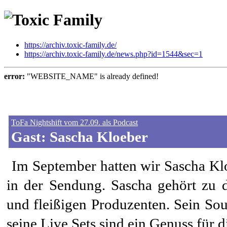
https://archiv.toxic-family.de/
https://archiv.toxic-family.de/news.php?id=1544&sec=1
error:
"WEBSITE_NAME" is already defined!
ToFa Nightshift vom 27.09. als Podcast
Gast: Sascha Kloeber
Im September hatten wir Sascha Klo
in der Sendung. Sascha gehört zu d
und fleißigen Produzenten. Sein So
seine Live Sets sind ein Genuss für 