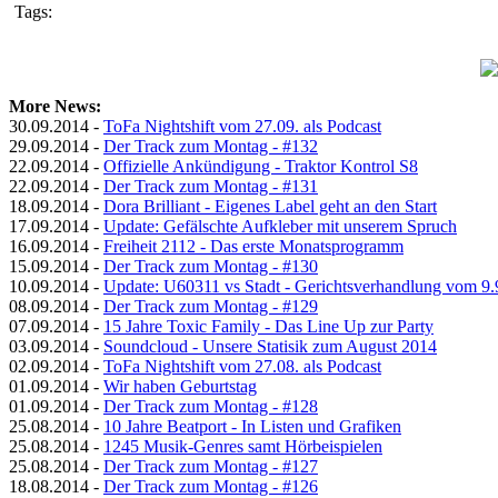
Tags:
More News:
30.09.2014 -
ToFa Nightshift vom 27.09. als Podcast
29.09.2014 -
Der Track zum Montag - #132
22.09.2014 -
Offizielle Ankündigung - Traktor Kontrol S8
22.09.2014 -
Der Track zum Montag - #131
18.09.2014 -
Dora Brilliant - Eigenes Label geht an den Start
17.09.2014 -
Update: Gefälschte Aufkleber mit unserem Spruch
16.09.2014 -
Freiheit 2112 - Das erste Monatsprogramm
15.09.2014 -
Der Track zum Montag - #130
10.09.2014 -
Update: U60311 vs Stadt - Gerichtsverhandlung vom 9.
08.09.2014 -
Der Track zum Montag - #129
07.09.2014 -
15 Jahre Toxic Family - Das Line Up zur Party
03.09.2014 -
Soundcloud - Unsere Statisik zum August 2014
02.09.2014 -
ToFa Nightshift vom 27.08. als Podcast
01.09.2014 -
Wir haben Geburtstag
01.09.2014 -
Der Track zum Montag - #128
25.08.2014 -
10 Jahre Beatport - In Listen und Grafiken
25.08.2014 -
1245 Musik-Genres samt Hörbeispielen
25.08.2014 -
Der Track zum Montag - #127
18.08.2014 -
Der Track zum Montag - #126