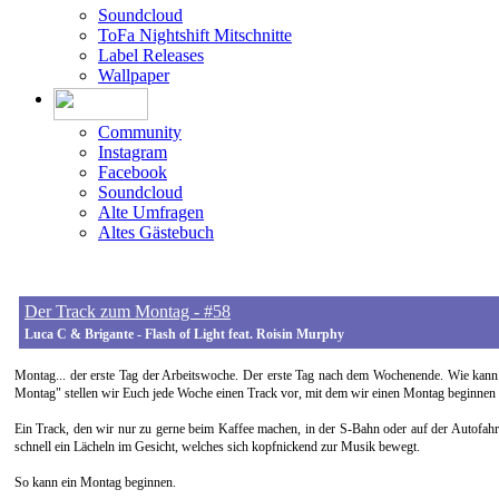
Soundcloud
ToFa Nightshift Mitschnitte
Label Releases
Wallpaper
Community
Instagram
Facebook
Soundcloud
Alte Umfragen
Altes Gästebuch
Der Track zum Montag - #58
Luca C & Brigante - Flash of Light feat. Roisin Murphy
Montag... der erste Tag der Arbeitswoche. Der erste Tag nach dem Wochenende. Wie kan
Montag" stellen wir Euch jede Woche einen Track vor, mit dem wir einen Montag beginnen
Ein Track, den wir nur zu gerne beim Kaffee machen, in der S-Bahn oder auf der Autofahr
schnell ein Lächeln im Gesicht, welches sich kopfnickend zur Musik bewegt.
So kann ein Montag beginnen.